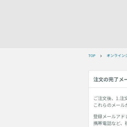
TOP
オンライン
注文の完了メ
ご注文後、1.
これらのメール
登録メールアド
携帯電話など、