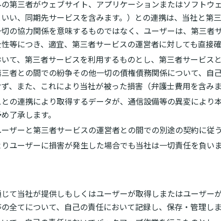
外の第三者がウェブサイト、アプリケーションまたはソフトウ
といい、同期先サービスを含みます。）との連携は、当社と第
一切の協力関係を意味するものではなく、ユーザーは、第三者
全性等につき、適宜、第三者サービスの運営者に対しても直接確
おいて、第三者サービスを利用するものとし、第三者サービス
第三者との間での紛争その他一切の債権債務関係について、自
けず、また、これにより当社が被った損害（弁護士費用を含みま
スとの連携により取得するデータが、通信設備等の異変により
予め了承します。
ユーザーと第三者サービスの運営者との間での別途の契約に従
よりユーザーに損害が発生した場合でも当社は一切責任を負い
通じて当社が提供しもしくはユーザーが取得しまたはユーザー
等の全てについて、自己の責任において記録し、保存・管理し