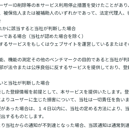
にユーザーID削除等の本サービス利用停止措置を受けたことがあ
見人、被保佐人または被補助人のいずれかであって、法定代理人、
合
いずれかに該当すると当社が判断した場合
ーザーである場合（当社が認めた場合を除く）
競合するサービスをもしくはウェブサイトを運営しているまたは
、性能、機能の測定その他のベンチマークの目的であると当社が
は一部が法令または公序良俗に反するサービスを提供しており、
ないと当社が判断した場合
録した登録情報を前提として、本サービスを提供いたします。
によりユーザーに生じた損害について、当社は一切責任を負い
更があった場合は、１４日以内に、当社の定める方法により、
提出するものとします。
より当社からの通知が不到達となった場合、当該通知は通常到