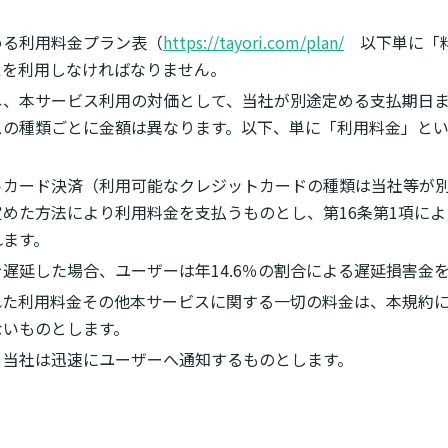
める利用料金プラン表（
https://tayori.com/plan/
以下単に「料
スを利用しなければなりません。
し、本サービス利用の対価として、当社が別途定める支払期日
スの種類ごとに金額は異なります。以下、単に「利用料金」とい
トカード決済（利用可能なクレジットカードの種類は当社等が
めた方法により利用料金を支払うものとし、第16条第1項に
れます。
遅延した場合、ユーザーは年14.6％の割合による遅延損害金
れた利用料金その他本サービスに関する一切の料金は、本規約
ないものとします。
、当社は迅速にユーザーへ通知するものとします。
）