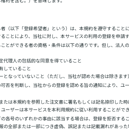
る権利を含む。）を意味します。
る者（以下「登録希望者」という）は、本規約を遵守すること
することにより、当社に対し、本サービスの利用の登録を申請
ることができる者の資格・条件は以下の通りです。但し、法人
は法定代理人の包括的な同意を得ていること
保有していること
ーザーとなっていないこと（ただし、当社が認めた場合は除きます
の可否を判断し、当社からの登録を認める旨の通知により、ユ
時または本規約を参照した注文書に署名もしくは記名捺印した時
、ユーザーは本サービスを本利用規約に従い利用することがで
下の各号のいずれかの事由に該当する場合は、登録を拒否する
録情報の全部または一部につき虚偽、誤記または記載漏れがあった